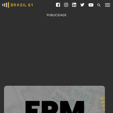
Ver todas as notícias
Saneamento
Podcasts
Indicadores
PUBLICIDADE
Área do comunicador
Bioinsumos
Publicidade Legal
Blog
Brasil Mineral
Fique por dentro do
Congresso Nacional e
Quem somos
nossos líderes.
Expediente
Acesse
Trabalhe no Brasil 61
Contato
Agronegócios
Comportamento
Meio Ambiente
Brasil
Cultura
Podcast
Brasil Mineral
Economia
Política
Ciência &
Educação
Saúde