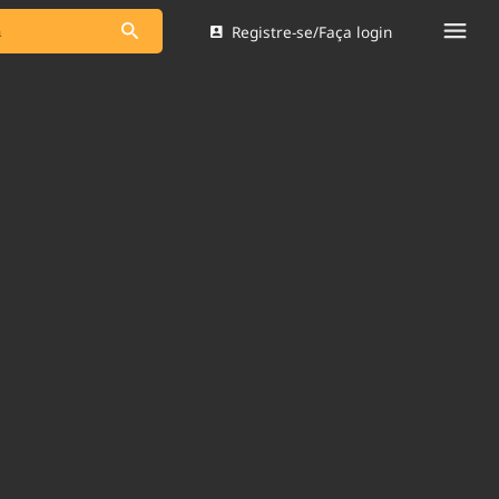
Registre-se/Faça login
s as notícias
Saneamento
s
Indicadores
 comunicador
Bioinsumos
ade Legal
Blog
Brasil Mineral
Quem somos
dentro do
Nacional e
Expediente
res.
Trabalhe no Brasil 61
Contato