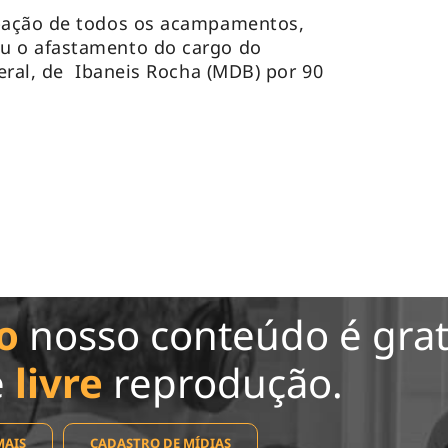
pação de todos os acampamentos,
u o afastamento do cargo do
eral, de Ibaneis Rocha (MDB) por 90
o
nosso conteúdo é grat
e
livre
reprodução.
MAIS
CADASTRO DE MÍDIAS