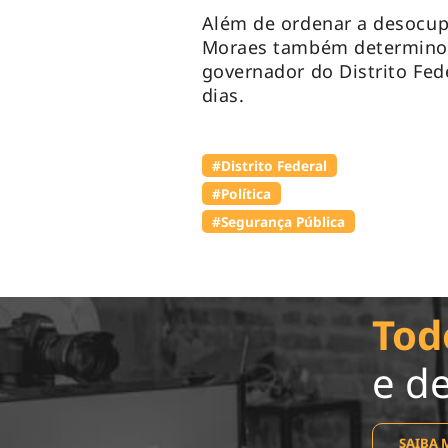
Além de ordenar a desocu
Moraes também determino
governador do Distrito Fed
dias.
#Distrito Federal
#Política
#Segurança Pública
Tod
e d
SAIBA 