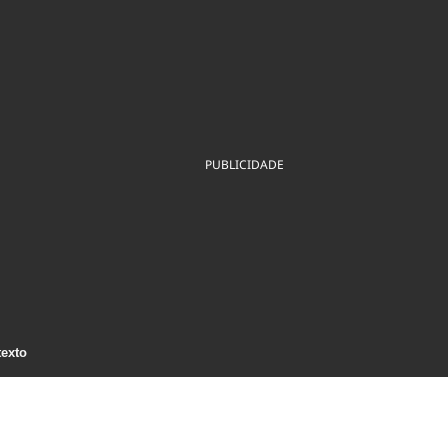
ios
Cultura
Podcast
Economia
Política
ral
Educação
Saúde
Tecnologia
Infraestrutura
Tempo
Internacional
mento
Meio Ambiente
PUBLICIDADE
texto