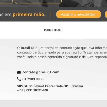
dos em
primeira mão
.
Assine a newsletter
PUBLICIDADE
O
Brasil 61
é um portal de comunicação que leva informaç
conteúdo particularizado para sua região. Trazemos as pr
você. Todo o nosso conteúdo é gratuito e de livre reprod
contato@brasil61.com
61 2109 9000
SDS Ed. Boulevard Center, Sala 601 | Brasília
– DF | CEP: 70391-900