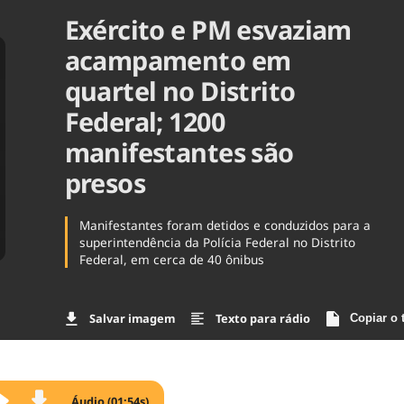
Exército e PM esvaziam
Agronegóc
Brasil
acampamento em
Brasil Mine
Ciência & 
quartel no Distrito
Cinema
Federal; 1200
Comporta
manifestantes são
presos
Manifestantes foram detidos e conduzidos para a
superintendência da Polícia Federal no Distrito
Federal, em cerca de 40 ônibus
Salvar imagem
Texto para rádio
Copiar o 
Áudio (01:54s)