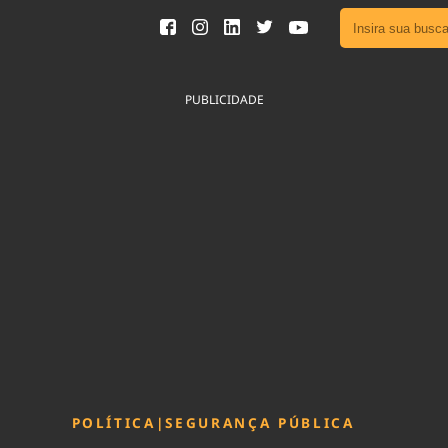
Ver toda
Podcast
PUBLICIDADE
Área do
Publicid
Fique por 
Congresso 
nossos líde
Acesse
POLÍTICA
|
SEGURANÇA PÚBLICA