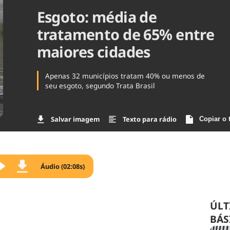
Esgoto: média de
Agronegóc
Brasil
tratamento de 65% entre
Brasil Mine
Ciência & 
maiores cidades
Cinema
Comporta
Apenas 32 municípios tratam 40% ou menos de
seu esgoto, segundo Trata Brasil
Salvar imagem
Texto para rádio
Copiar o 
Áudio (02:08s)
ÚLT
BÁS