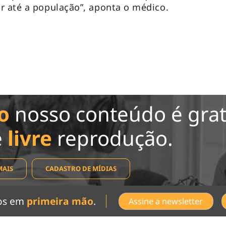
r até a população”, aponta o médico.
o
nosso conteúdo é grat
e
livre
reprodução.
MAIS
CADASTRO DE MÍDIAS
dos em
primeira mão
.
Assine a newsletter