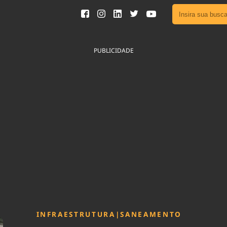
Ver toda
Podcast
PUBLICIDADE
Área do
Publicid
Fique por 
Congresso 
nossos líde
Acesse
INFRAESTRUTURA
|
SANEAMENTO