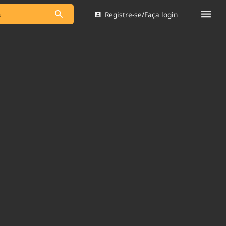
Registre-se/Faça login
s as notícias
Saneamento
s
Indicadores
 comunicador
Bioinsumos
ade Legal
Blog
Brasil Mineral
Quem somos
dentro do
Nacional e
Expediente
res.
Trabalhe no Brasil 61
Contato