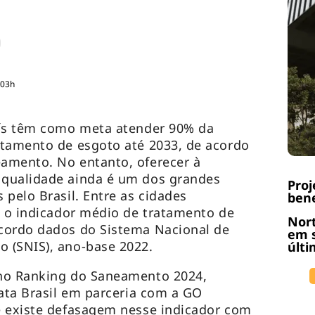
:03h
aís têm como meta atender 90% da
atamento de esgoto até 2033, de acordo
amento. No entanto, oferecer à
qualidade ainda é um dos grandes
Pro
 pelo Brasil. Entre as cidades
bene
, o indicador médio de tratamento de
Nort
cordo dados do Sistema Nacional de
em s
 (SNIS), ano-base 2022.
últi
 no
Ranking do Saneamento 2024,
rata Brasil em parceria com a GO
e existe defasagem nesse indicador com