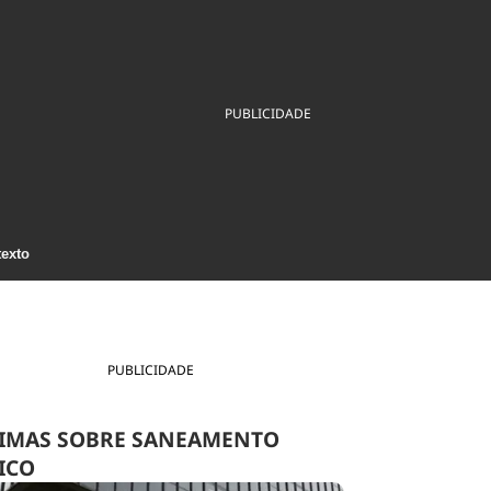
ios
Cultura
Podcast
Economia
Política
ral
Educação
Saúde
Tecnologia
Infraestrutura
Tempo
PUBLICIDADE
Internacional
mento
Meio Ambiente
texto
PUBLICIDADE
IMAS SOBRE SANEAMENTO
ICO