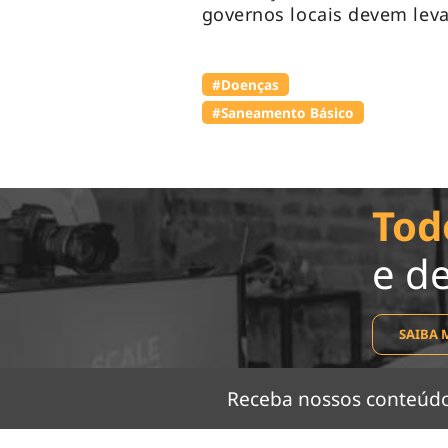
governos locais devem leva
#Doenças
#Saneamento Básico
Tod
e d
SAIBA 
Receba nossos conteú