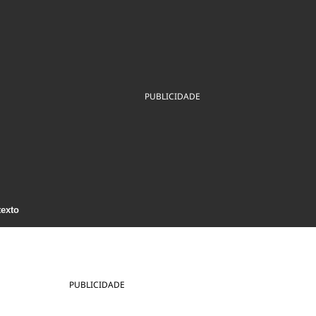
ios
Cultura
Podcast
Economia
Política
ral
Educação
Saúde
Tecnologia
Infraestrutura
Tempo
Internacional
mento
Meio Ambiente
PUBLICIDADE
texto
PUBLICIDADE