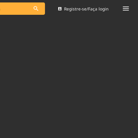
Registre-se/Faça login
s as notícias
Saneamento
s
Indicadores
 comunicador
Bioinsumos
ade Legal
Blog
Brasil Mineral
Quem somos
dentro do
Nacional e
Expediente
res.
Trabalhe no Brasil 61
Contato