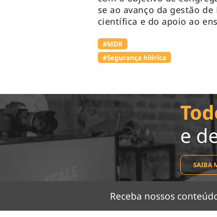
se ao avanço da gestão de 
científica e do apoio ao ens
#MDR
#Segurança hídrica
Tod
e d
SAIBA 
Receba nossos conteú