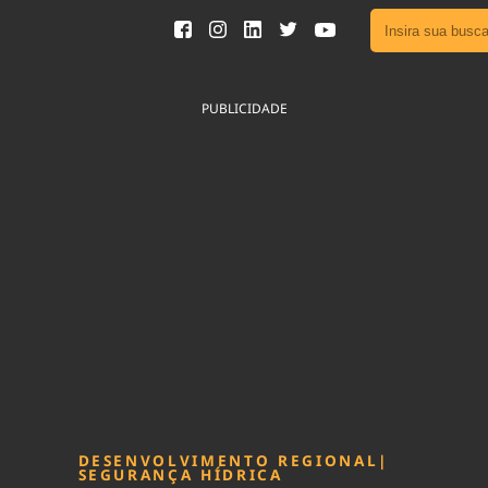
Ver toda
Podcast
PUBLICIDADE
Área do
Publicid
Fique por 
Congresso 
nossos líde
Acesse
DESENVOLVIMENTO REGIONAL
|
SEGURANÇA HÍDRICA