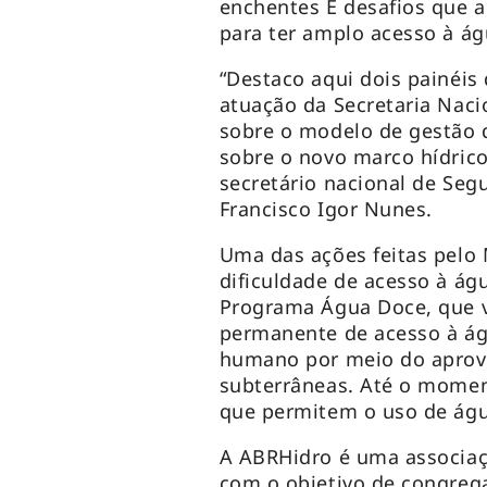
enchentes E desafios que a
para ter amplo acesso à ág
“Destaco aqui dois painéis
atuação da Secretaria Naci
sobre o modelo de gestão d
sobre o novo marco hídrico
secretário nacional de Seg
Francisco Igor Nunes.
Uma das ações feitas pelo 
dificuldade de acesso à águ
Programa Água Doce, que vi
permanente de acesso à á
humano por meio do aprov
subterrâneas. Até o moment
que permitem o uso de águ
A ABRHidro é uma associaçã
com o objetivo de congregar