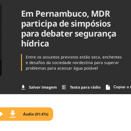
Agronegóc
Em Pernambuco, MDR
Brasil
Brasil Mine
participa de simpósios
Ciência & 
para debater segurança
Cinema
Comporta
hídrica
Entre os assuntos previstos estão seca, enchentes
e desafios da sociedade nordestina para superar
problemas para acessar água potável
Salvar imagem
Texto para rádio
Copiar o 
Áudio (01:47s)