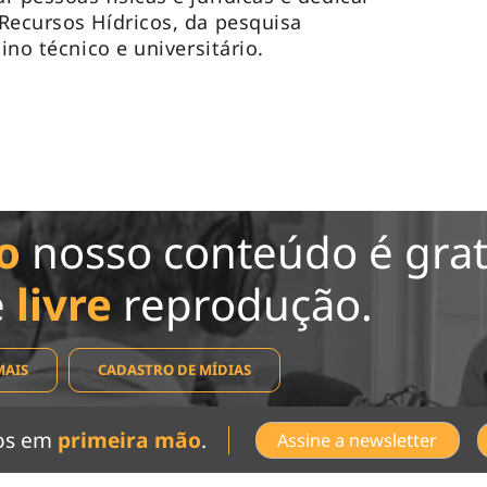
Recursos Hídricos, da pesquisa
ino técnico e universitário.
o
nosso conteúdo é grat
e
livre
reprodução.
MAIS
CADASTRO DE MÍDIAS
dos em
primeira mão
.
Assine a newsletter