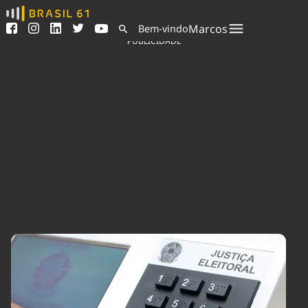
Ver todas as notícias
Saneamento
Marcos
Bem-vindo
Podcasts
Indicadores
PUBLICIDADE
Área do comunicador
Bioinsumos
Publicidade Legal
Blog
Sair da plataforma
Brasil Mineral
Quem somos
Fique por dentro do
Congresso Nacional e
Expediente
nossos líderes.
Trabalhe no Brasil 61
Acesse
Contato
Agronegócios
Comportamento
Meio Ambiente
Brasil
Cultura
Podcast
Brasil Mineral
Economia
Política
Ciência &
Educação
Saúde