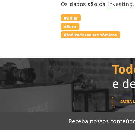
Os dados são da
Investing
#Dólar
#Euro
#Indicadores econômicos
Tod
e d
SAIBA 
Receba nossos conteú