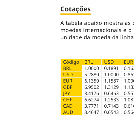
Cotações
A tabela abaixo mostra as 
moedas internacionais e o r
unidade da moeda da linha
Código
BRL
USD
EUR
BRL
1.0000
0.1891
0.16
USD
5.2880
1.0000
0.86
EUR
6.1350
1.1587
1.00
GBP
6.9502
1.3129
1.13
JPY
3.4176
0.6463
0.55
CHF
6.6274
1.2533
1.08
CAD
3.7771
0.7143
0.61
AUD
3.4647
0.6543
0.56