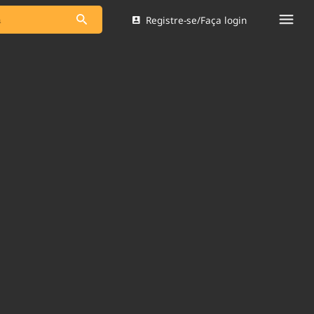
Registre-se/Faça login
s as notícias
Saneamento
s
Indicadores
 comunicador
Bioinsumos
ade Legal
Blog
Brasil Mineral
Quem somos
dentro do
Nacional e
Expediente
res.
Trabalhe no Brasil 61
Contato