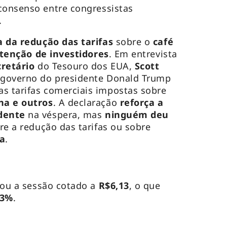
consenso entre congressistas
.
a da redução das tarifas
sobre o
café
atenção de investidores
. Em entrevista
cretário
do Tesouro dos EUA,
Scott
governo do presidente Donald Trump
s tarifas comerciais impostas sobre
na e outros
. A declaração
reforça a
idente
na véspera, mas
ninguém deu
re a redução das tarifas ou sobre
a
.
rrou a sessão cotado a
R$6,13
, o que
43%
.