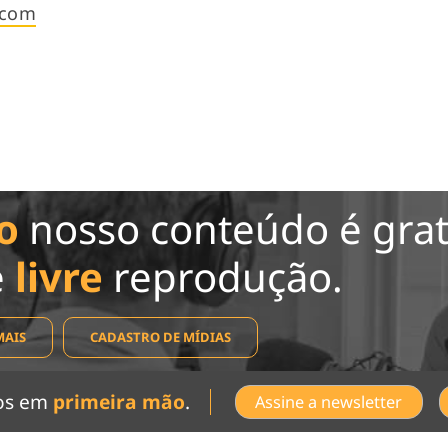
.com
o
nosso conteúdo é grat
e
livre
reprodução.
MAIS
CADASTRO DE MÍDIAS
dos em
primeira mão
.
Assine a newsletter