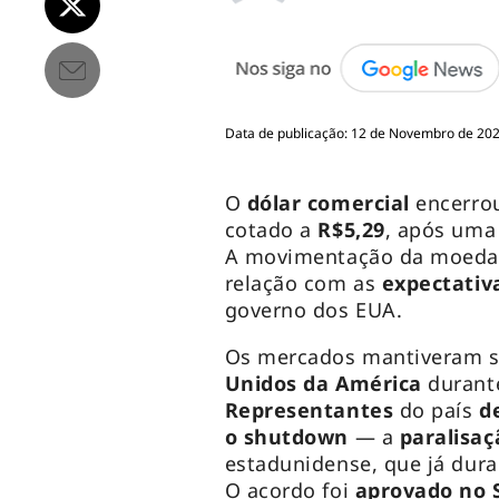
Data de publicação: 12 de Novembro de 202
O
dólar comercial
encerro
cotado a
R$5,29
, após um
A movimentação da moeda 
relação com as
expectativ
governo dos EUA.
Os mercados mantiveram 
Unidos da América
durant
Representantes
do país
d
o
shutdown
— a
paralisaç
estadunidense, que já dura
O acordo foi
aprovado no 