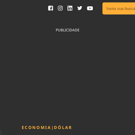
Ver toda
Podcast
PUBLICIDADE
Área do
Publicid
Fique por 
Congresso 
nossos líde
Acesse
ECONOMIA
|
DÓLAR