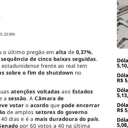
5, 22:30h
u o último pregão em
alta
de
0,37%
,
a
sequência de cinco baixas seguidas
.
Dóla
5,10
estadunidense frente ao real tem
as sobre o fim do
shutdown
no
Dóla
R$ 5
Dóla
suas
atenções
voltadas
aos
Estados
5,13
e a
sessão
. A
Câmara de
Dóla
eve votar
o
acordo
que
pode encerrar
R$ 5
ão
de amplos
setores do governo
 40 dias e é a
mais duradoura do país
.
Dóla
5,08
Senado
por 60 votos a 40 na última