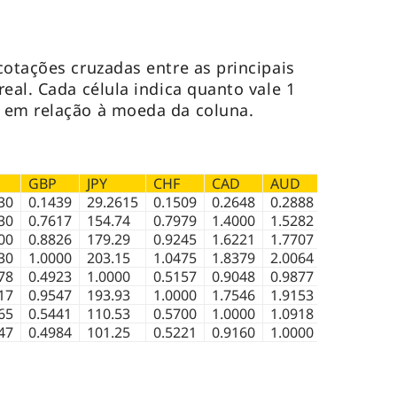
cotações cruzadas entre as principais
eal. Cada célula indica quanto vale 1
 em relação à moeda da coluna.
GBP
JPY
CHF
CAD
AUD
30
0.1439
29.2615
0.1509
0.2648
0.2888
30
0.7617
154.74
0.7979
1.4000
1.5282
00
0.8826
179.29
0.9245
1.6221
1.7707
30
1.0000
203.15
1.0475
1.8379
2.0064
78
0.4923
1.0000
0.5157
0.9048
0.9877
17
0.9547
193.93
1.0000
1.7546
1.9153
65
0.5441
110.53
0.5700
1.0000
1.0918
47
0.4984
101.25
0.5221
0.9160
1.0000