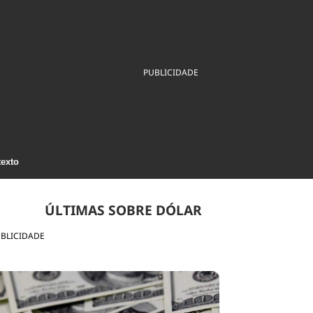
ios
Cultura
Podcast
Economia
Política
ral
Educação
Saúde
Tecnologia
Infraestrutura
Tempo
PUBLICIDADE
Internacional
mento
Meio Ambiente
texto
ÚLTIMAS SOBRE DÓLAR
BLICIDADE