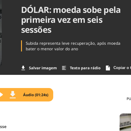
DÓLAR: moeda sobe pela
Agronegóc
Brasil
primeira vez em seis
Brasil Mine
Ciência & 
sessões
Cinema
Comporta
Subida representa leve recuperação, após moeda
bater o menor valor do ano
Salvar imagem
Texto para rádio
Copiar o 
Áudio (01:24s)
PU
sse