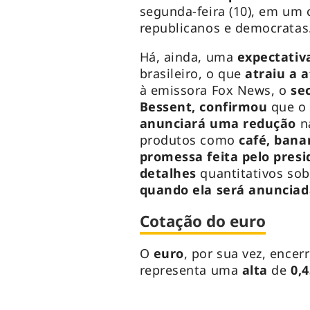
segunda-feira (10), em um 
republicanos e democratas
Há, ainda, uma
expectativ
brasileiro, o que
atraiu a 
à emissora Fox News, o
se
Bessent,
confirmou
que o 
anunciará
uma redução
na
produtos como
café, bana
promessa feita pelo pres
detalhes
quantitativos sob
quando ela será anunciad
Cotação do euro
O
euro
, por sua vez, ence
representa uma
alta
de
0,