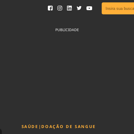
Ver toda
Podcast
PUBLICIDADE
Área do
Publicid
Fique por 
Congresso 
nossos líde
Acesse
SAÚDE
|
DOAÇÃO DE SANGUE