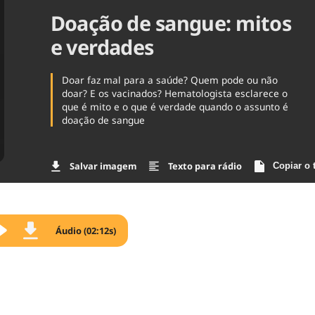
Doação de sangue: mitos
Agronegóc
Brasil
e verdades
Brasil Mine
Ciência & 
Cinema
Doar faz mal para a saúde? Quem pode ou não
Comporta
doar? E os vacinados? Hematologista esclarece o
que é mito e o que é verdade quando o assunto é
doação de sangue
Salvar imagem
Texto para rádio
Copiar o 
Áudio (02:12s)