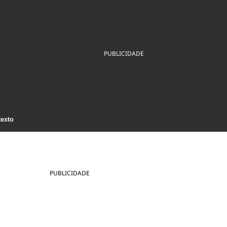
ios
Cultura
Podcast
Economia
Política
ral
Educação
Saúde
Tecnologia
Infraestrutura
Tempo
Internacional
PUBLICIDADE
mento
Meio Ambiente
texto
PUBLICIDADE