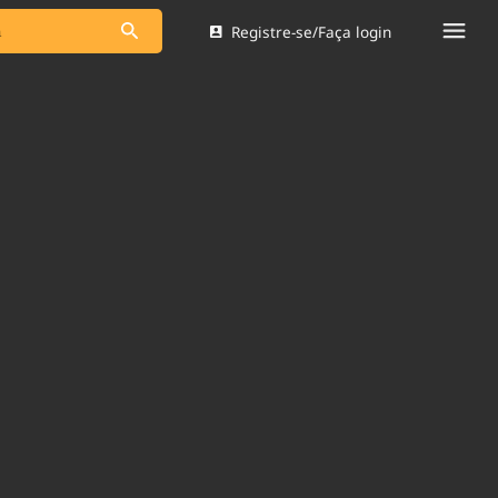
Registre-se/Faça login
s as notícias
Saneamento
s
Indicadores
 comunicador
Bioinsumos
ade Legal
Blog
Brasil Mineral
Quem somos
dentro do
Nacional e
Expediente
res.
Trabalhe no Brasil 61
Contato