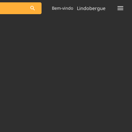
Lindobergue
Bem-vindo
s as notícias
Saneamento
s
Indicadores
 comunicador
Bioinsumos
ade Legal
Blog
plataforma
Brasil Mineral
Quem somos
Expediente
dentro do
Nacional e
Trabalhe no Brasil 61
res.
Contato