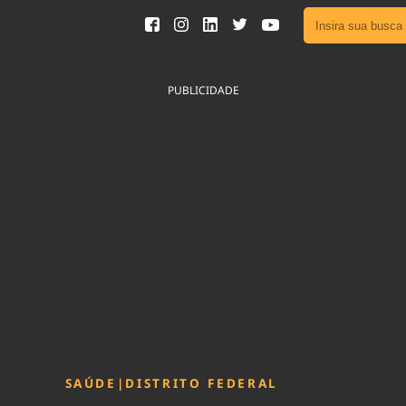
Ver toda
Podcast
PUBLICIDADE
Área do
Publicid
Sair da 
Fique por 
Congresso 
nossos líde
Acesse
SAÚDE
|
DISTRITO FEDERAL