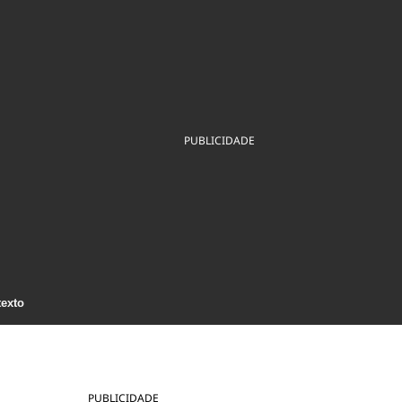
ios
Cultura
Podcast
Economia
Política
ral
Educação
Saúde
Tecnologia
Infraestrutura
Tempo
Internacional
mento
Meio Ambiente
PUBLICIDADE
texto
PUBLICIDADE