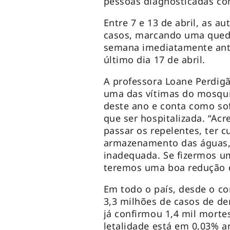
pessoas diagnosticadas c
Entre 7 e 13 de abril, as a
casos, marcando uma queda
semana imediatamente ante
último dia 17 de abril.
A professora Loane Perdigã
uma das vítimas do mosquit
deste ano e conta como sof
que ser hospitalizada. “Acr
passar os repelentes, ter c
armazenamento das águas, p
inadequada. Se fizermos u
teremos uma boa redução 
Em todo o país, desde o co
3,3 milhões de casos de de
já confirmou 1,4 mil morte
letalidade está em 0,03% 