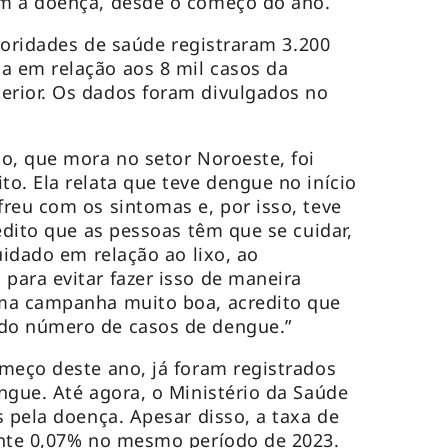
om a doença, desde o começo do ano.
utoridades de saúde registraram 3.200
 em relação aos 8 mil casos da
rior. Os dados foram divulgados no
o, que mora no setor Noroeste, foi
o. Ela relata que teve dengue no início
reu com os sintomas e, por isso, teve
edito que as pessoas têm que se cuidar,
uidado em relação ao lixo, ao
ara evitar fazer isso de maneira
ma campanha muito boa, acredito que
do número de casos de dengue.”
meço deste ano, já foram registrados
ngue. Até agora, o Ministério da Saúde
s pela doença. Apesar disso, a taxa de
ante 0,07% no mesmo período de 2023.