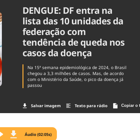
DENGUE: DF entra na
Agronegóc
Brasil
lista das 10 unidades da
Brasil Mine
Ciência & 
federação com
Cinema
tendência de queda nos
Comporta
casos da doença
Na 15ª semana epidemiológica de 2024, o Brasil
chegou a 3,3 milhões de casos. Mas, de acordo
com o Ministério da Saúde, o pico da doença já
passou
Salvar imagem
Texto para rádio
Copiar o 
Áudio (02:05s)