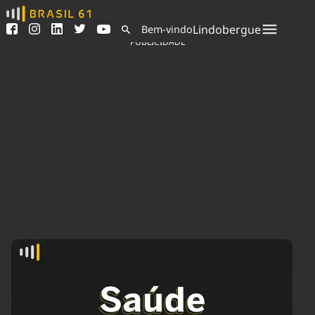
Ver todas as notícias
Saneamento
Lindobergue
Bem-vindo
Podcasts
Indicadores
PUBLICIDADE
Área do comunicador
Bioinsumos
Publicidade Legal
Blog
Sair da plataforma
Brasil Mineral
Quem somos
Fique por dentro do
Congresso Nacional e
Expediente
nossos líderes.
Trabalhe no Brasil 61
Acesse
Contato
Agronegócios
Comportamento
Meio Ambiente
Brasil
Cultura
Podcast
Brasil Mineral
Economia
Política
Ciência &
Educação
Saúde