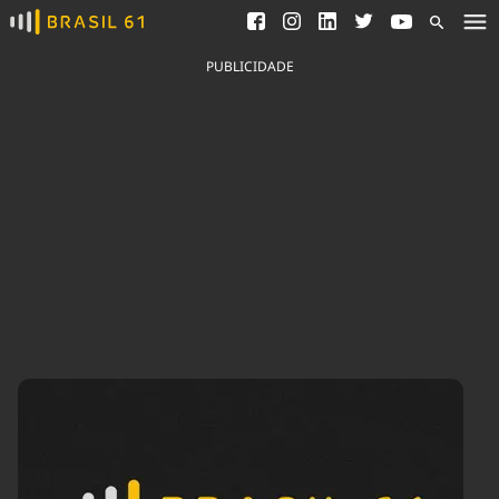
Ver todas as notícias
Saneamento
Podcasts
Indicadores
PUBLICIDADE
Área do comunicador
Bioinsumos
Publicidade Legal
Blog
Brasil Mineral
Fique por dentro do
Congresso Nacional e
Quem somos
nossos líderes.
Expediente
Acesse
Trabalhe no Brasil 61
Contato
Agronegócios
Comportamento
Meio Ambiente
Brasil
Cultura
Podcast
Brasil Mineral
Economia
Política
Ciência &
Educação
Saúde