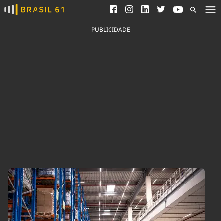
Ver todas as notícias
Saneamento
Podcasts
Indicadores
PUBLICIDADE
Área do comunicador
Bioinsumos
Publicidade Legal
Blog
Brasil Mineral
Fique por dentro do
Congresso Nacional e
Quem somos
nossos líderes.
Expediente
Acesse
Trabalhe no Brasil 61
Contato
Agronegócios
Comportamento
Meio Ambiente
Brasil
Cultura
Podcast
Brasil Mineral
Economia
Política
Ciência &
Educação
Saúde