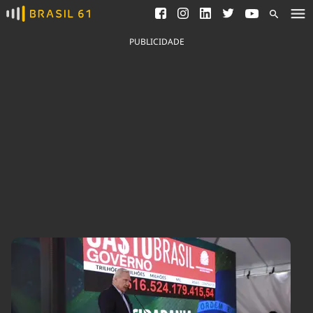
Ver todas as notícias
Saneamento
Podcasts
Indicadores
PUBLICIDADE
Área do comunicador
Bioinsumos
Publicidade Legal
Blog
Brasil Mineral
Fique por dentro do
Congresso Nacional e
Quem somos
nossos líderes.
Expediente
Acesse
Trabalhe no Brasil 61
Contato
Agronegócios
Comportamento
Meio Ambiente
Brasil
Cultura
Podcast
Brasil Mineral
Economia
Política
Ciência &
Educação
Saúde