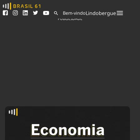
Ver todas as notícias
Saneamento
Lindobergue
Bem-vindo
Podcasts
Indicadores
PUBLICIDADE
Área do comunicador
Bioinsumos
Publicidade Legal
Blog
Sair da plataforma
Brasil Mineral
Quem somos
Fique por dentro do
Congresso Nacional e
Expediente
nossos líderes.
Trabalhe no Brasil 61
Acesse
Contato
Agronegócios
Comportamento
Meio Ambiente
Brasil
Cultura
Podcast
Brasil Mineral
Economia
Política
Ciência &
Educação
Saúde