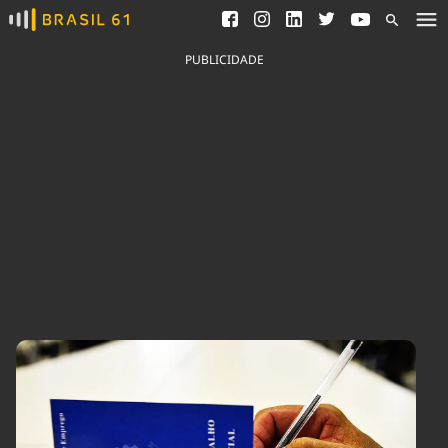
Ver todas as notícias
Saneamento
Podcasts
Indicadores
PUBLICIDADE
Área do comunicador
Bioinsumos
Publicidade Legal
Blog
Brasil Mineral
Fique por dentro do
Congresso Nacional e
Quem somos
nossos líderes.
Expediente
Acesse
Trabalhe no Brasil 61
Contato
Agronegócios
Comportamento
Meio Ambiente
Brasil
Cultura
Podcast
Brasil Mineral
Economia
Política
Ciência &
Educação
Saúde