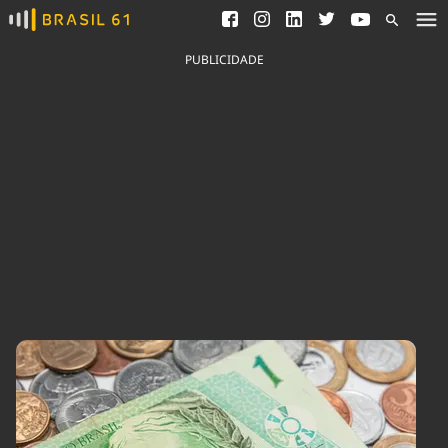
Ver todas as notícias
Saneamento
Podcasts
Indicadores
PUBLICIDADE
Área do comunicador
Bioinsumos
Publicidade Legal
Blog
Brasil Mineral
Fique por dentro do
Congresso Nacional e
Quem somos
nossos líderes.
Expediente
Acesse
Trabalhe no Brasil 61
Contato
Agronegócios
Comportamento
Meio Ambiente
Brasil
Cultura
Podcast
Brasil Mineral
Economia
Política
Ciência &
Educação
Saúde