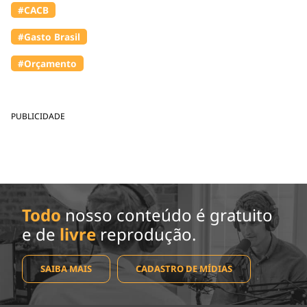
#⁠CACB
#Gasto Brasil
#Orçamento
PUBLICIDADE
Todo
nosso conteúdo é gratuito
e de
livre
reprodução.
SAIBA MAIS
CADASTRO DE MÍDIAS