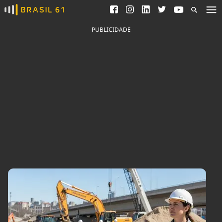
Ver todas as notícias
Saneamento
Podcasts
Indicadores
PUBLICIDADE
Área do comunicador
Bioinsumos
Publicidade Legal
Blog
Brasil Mineral
Fique por dentro do
Congresso Nacional e
Quem somos
nossos líderes.
Expediente
Acesse
Trabalhe no Brasil 61
Contato
Agronegócios
Comportamento
Meio Ambiente
Brasil
Cultura
Podcast
Brasil Mineral
Economia
Política
Ciência &
Educação
Saúde