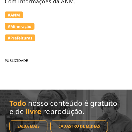
Com informações da ANM.
#ANM
#Mineração
#Prefeituras
PUBLICIDADE
Todo
nosso conteúdo é gratuito
e de
livre
reprodução.
SAIBA MAIS
CADASTRO DE MÍDIAS