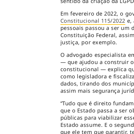
sentido da criação da LGPD
Em fevereiro de 2022, o g
Constitucional 115/2022
e, 
pessoais passou a ser um d
Constituição Federal, assim
justiça, por exemplo.
O advogado especialista em 
— que ajudou a construir 
constitucional — explica q
como legisladora e fiscali
dados, tirando dos municíp
assim mais segurança juríd
“Tudo que é direito fundam
que o Estado passa a ser o
públicas para viabilizar e
Estado assume. E o segun
que ele tem que garantir, 