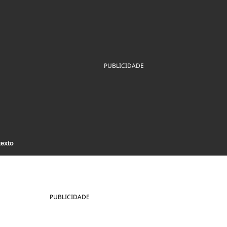
ios
Cultura
Podcast
Economia
Política
ral
Educação
Saúde
Tecnologia
Infraestrutura
Tempo
Internacional
mento
Meio Ambiente
PUBLICIDADE
texto
PUBLICIDADE