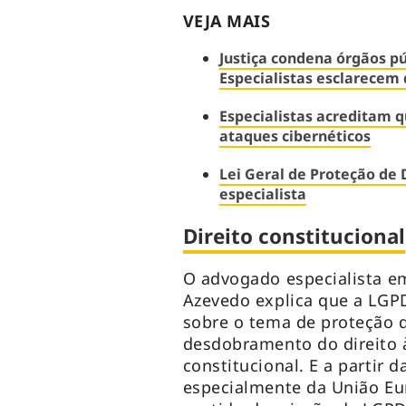
VEJA MAIS
Justiça condena órgãos p
Especialistas esclarecem 
Especialistas acreditam q
ataques cibernéticos
Lei Geral de Proteção de 
especialista
Direito constitucional
O advogado especialista em
Azevedo explica que a LGPD
sobre o tema de proteção d
desdobramento do direito à
constitucional. E a partir 
especialmente da União Eu