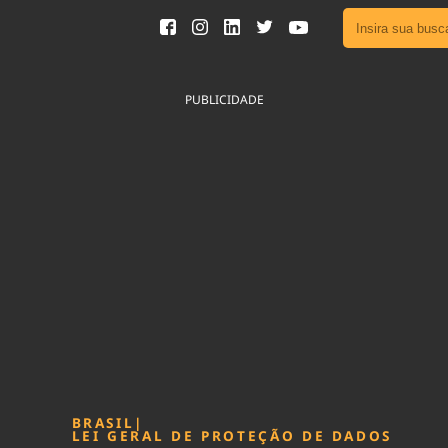
Ver toda
Podcast
PUBLICIDADE
Área do
Publicid
Sair da 
Fique por 
Congresso 
nossos líde
Acesse
BRASIL
|
LEI GERAL DE PROTEÇÃO DE DADOS