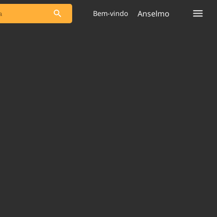
Anselmo
Bem-vindo
s as notícias
Saneamento
s
Indicadores
 comunicador
Bioinsumos
ade Legal
Blog
plataforma
Brasil Mineral
Quem somos
Expediente
dentro do
Nacional e
Trabalhe no Brasil 61
res.
Contato