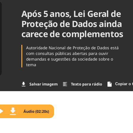
Agronegóc
Após 5 anos, Lei Geral de
Brasil
Brasil Mine
Proteção de Dados ainda
Ciência & 
carece de complementos
Cinema
Comporta
Autoridade Nacional de Proteção de Dados está
com consultas públicas abertas para ouvir
demandas e sugestões da sociedade sobre o
tema
Salvar imagem
Texto para rádio
Copiar o 
Áudio (02:20s)