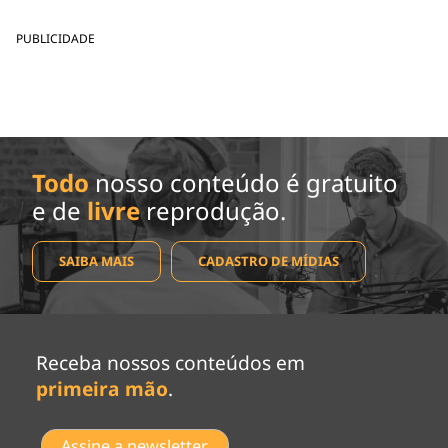
PUBLICIDADE
Todo
nosso conteúdo é gratuito
e de
livre
reprodução.
SAIBA MAIS
CADASTRO DE MÍDIAS
Receba nossos conteúdos em
primeira mão
.
Assine a newsletter