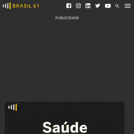
Ver todas as notícias
Saneamento
Podcasts
Indicadores
PUBLICIDADE
Área do comunicador
Bioinsumos
Publicidade Legal
Blog
Brasil Mineral
Fique por dentro do
Congresso Nacional e
Quem somos
nossos líderes.
Expediente
Acesse
Trabalhe no Brasil 61
Contato
Agronegócios
Comportamento
Meio Ambiente
Brasil
Cultura
Podcast
Brasil Mineral
Economia
Política
Ciência &
Educação
Saúde