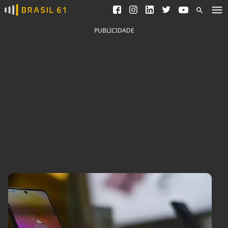
Ver todas as notícias
Saneamento
Podcasts
Indicadores
PUBLICIDADE
Área do comunicador
Bioinsumos
Publicidade Legal
Blog
Brasil Mineral
Fique por dentro do
Congresso Nacional e
Quem somos
nossos líderes.
Expediente
Acesse
Trabalhe no Brasil 61
Contato
Agronegócios
Comportamento
Meio Ambiente
Brasil
Cultura
Podcast
Brasil Mineral
Economia
Política
Ciência &
Educação
Saúde