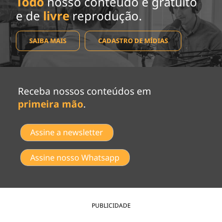
Todo
nosso conteúdo é gratuito
e de
livre
reprodução.
SAIBA MAIS
CADASTRO DE MÍDIAS
Receba nossos conteúdos em
primeira mão
.
Assine a newsletter
Assine nosso Whatsapp
PUBLICIDADE