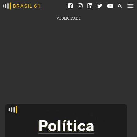
Ver todas as notícias
Saneamento
Podcasts
Indicadores
PUBLICIDADE
Área do comunicador
Bioinsumos
Publicidade Legal
Blog
Brasil Mineral
Fique por dentro do
Congresso Nacional e
Quem somos
nossos líderes.
Expediente
Acesse
Trabalhe no Brasil 61
Contato
Agronegócios
Comportamento
Meio Ambiente
Brasil
Cultura
Podcast
Brasil Mineral
Economia
Política
Ciência &
Educação
Saúde