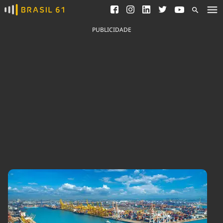
Ver todas as notícias
Saneamento
Podcasts
Indicadores
PUBLICIDADE
Área do comunicador
Bioinsumos
Publicidade Legal
Blog
Brasil Mineral
Fique por dentro do
Congresso Nacional e
Quem somos
nossos líderes.
Expediente
Acesse
Trabalhe no Brasil 61
Contato
Agronegócios
Comportamento
Meio Ambiente
Brasil
Cultura
Podcast
Brasil Mineral
Economia
Política
Ciência &
Educação
Saúde