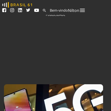
Ver todas as notícias
Saneamento
Nilton
Bem-vindo
Podcasts
Indicadores
PUBLICIDADE
Área do comunicador
Bioinsumos
Publicidade Legal
Blog
Sair da plataforma
Brasil Mineral
Quem somos
Fique por dentro do
Congresso Nacional e
Expediente
nossos líderes.
Trabalhe no Brasil 61
Acesse
Contato
Agronegócios
Comportamento
Meio Ambiente
Brasil
Cultura
Podcast
Brasil Mineral
Economia
Política
Ciência &
Educação
Saúde