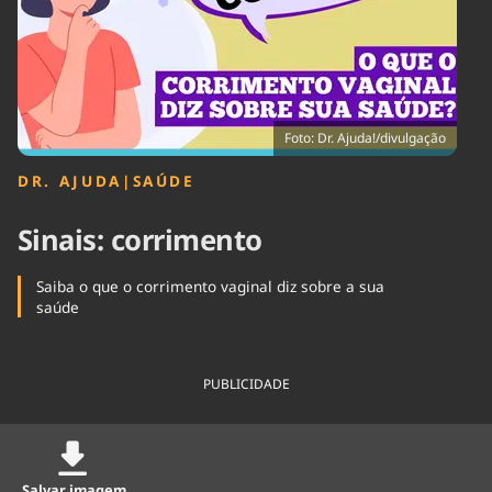
Tecnologia
Infraestrutura
Tempo
Cinema
Internacional
Foto: Dr. Ajuda!/divulgação
DR. AJUDA
|
SAÚDE
Sinais: corrimento
Saiba o que o corrimento vaginal diz sobre a sua
saúde
PUBLICIDADE
Salvar imagem