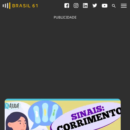
Ver todas as notícias
Saneamento
Podcasts
Indicadores
PUBLICIDADE
Área do comunicador
Bioinsumos
Publicidade Legal
Blog
Brasil Mineral
Fique por dentro do
Congresso Nacional e
Quem somos
nossos líderes.
Expediente
Acesse
Trabalhe no Brasil 61
Contato
Agronegócios
Comportamento
Meio Ambiente
Brasil
Cultura
Podcast
Brasil Mineral
Economia
Política
Ciência &
Educação
Saúde