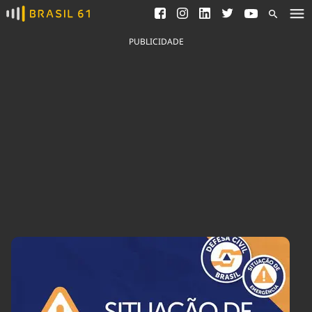
Ver todas as notícias
Saneamento
Podcasts
Indicadores
PUBLICIDADE
Área do comunicador
Bioinsumos
Publicidade Legal
Blog
Brasil Mineral
Fique por dentro do
Congresso Nacional e
Quem somos
nossos líderes.
Expediente
Acesse
Trabalhe no Brasil 61
Contato
Agronegócios
Comportamento
Meio Ambiente
Brasil
Cultura
Podcast
Brasil Mineral
Economia
Política
Ciência &
Educação
Saúde