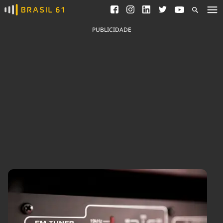
Ver todas as notícias
Saneamento
Podcasts
Indicadores
PUBLICIDADE
Área do comunicador
Bioinsumos
Publicidade Legal
Blog
Brasil Mineral
Fique por dentro do
Congresso Nacional e
Quem somos
nossos líderes.
Expediente
Acesse
Trabalhe no Brasil 61
Contato
Agronegócios
Comportamento
Meio Ambiente
Brasil
Cultura
Podcast
Brasil Mineral
Economia
Política
Ciência &
Educação
Saúde