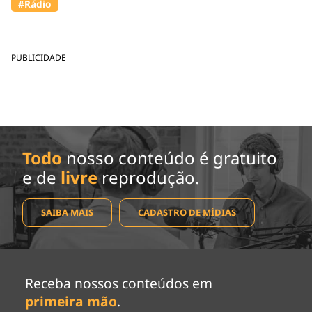
#Rádio
PUBLICIDADE
Todo
nosso conteúdo é gratuito
e de
livre
reprodução.
SAIBA MAIS
CADASTRO DE MÍDIAS
Receba nossos conteúdos em
primeira mão
.