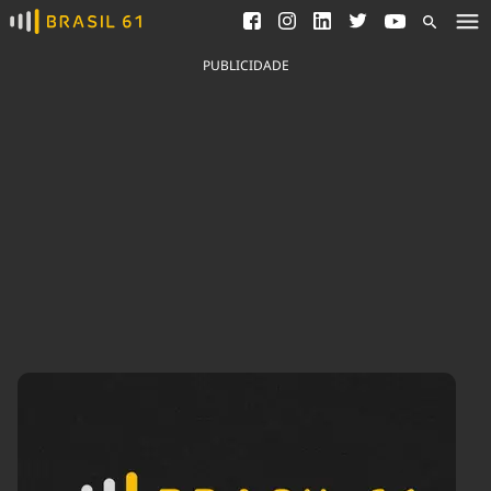
Ver todas as notícias
Saneamento
Podcasts
Indicadores
PUBLICIDADE
Área do comunicador
Bioinsumos
Publicidade Legal
Blog
Brasil Mineral
Fique por dentro do
Congresso Nacional e
Quem somos
nossos líderes.
Expediente
Acesse
Trabalhe no Brasil 61
Contato
Agronegócios
Comportamento
Meio Ambiente
Brasil
Cultura
Podcast
Brasil Mineral
Economia
Política
Ciência &
Educação
Saúde