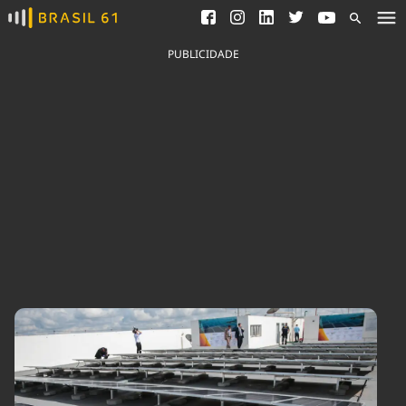
Ver todas as notícias
Saneamento
Podcasts
Indicadores
PUBLICIDADE
Área do comunicador
Bioinsumos
Publicidade Legal
Blog
Brasil Mineral
Fique por dentro do
Congresso Nacional e
Quem somos
nossos líderes.
Expediente
Acesse
Trabalhe no Brasil 61
Contato
Agronegócios
Comportamento
Meio Ambiente
Brasil
Cultura
Podcast
Brasil Mineral
Economia
Política
Ciência &
Educação
Saúde