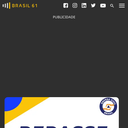
Ver todas as notícias
Saneamento
Podcasts
Indicadores
PUBLICIDADE
Área do comunicador
Bioinsumos
Publicidade Legal
Blog
Brasil Mineral
Fique por dentro do
Congresso Nacional e
Quem somos
nossos líderes.
Expediente
Acesse
Trabalhe no Brasil 61
Contato
Agronegócios
Comportamento
Meio Ambiente
Brasil
Cultura
Podcast
Brasil Mineral
Economia
Política
Ciência &
Educação
Saúde