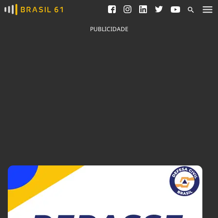
Ver todas as notícias
Saneamento
Podcasts
Indicadores
PUBLICIDADE
Área do comunicador
Bioinsumos
Publicidade Legal
Blog
Brasil Mineral
Fique por dentro do
Congresso Nacional e
Quem somos
nossos líderes.
Expediente
Acesse
Trabalhe no Brasil 61
Contato
Agronegócios
Comportamento
Meio Ambiente
Brasil
Cultura
Podcast
Brasil Mineral
Economia
Política
Ciência &
Educação
Saúde