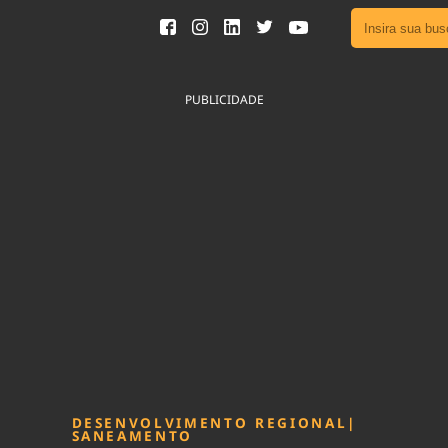
Ver toda
Podcast
PUBLICIDADE
Área do
Publicid
Sair da 
Fique por 
Congresso 
nossos líde
Acesse
DESENVOLVIMENTO REGIONAL
|
SANEAMENTO