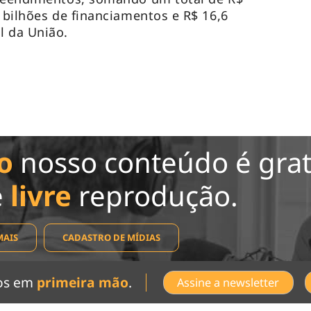
1 bilhões de financiamentos e R$ 16,6
l da União.
o
nosso conteúdo é grat
e
livre
reprodução.
MAIS
CADASTRO DE MÍDIAS
dos em
primeira mão
.
Assine a newsletter