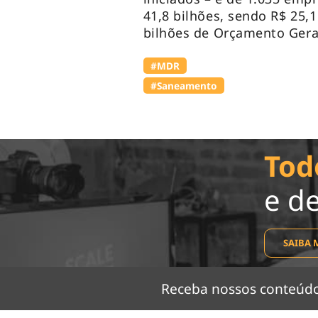
41,8 bilhões, sendo R$ 25,
bilhões de Orçamento Gera
#MDR
#Saneamento
Tod
e d
SAIBA 
Receba nossos conteú