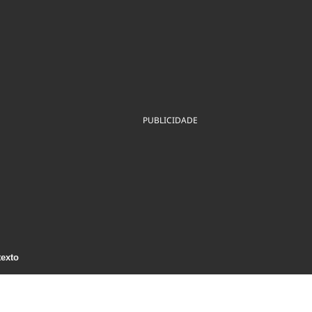
ios
Cultura
Podcast
Economia
Política
ral
Educação
Saúde
Tecnologia
Infraestrutura
Tempo
Internacional
mento
Meio Ambiente
PUBLICIDADE
texto