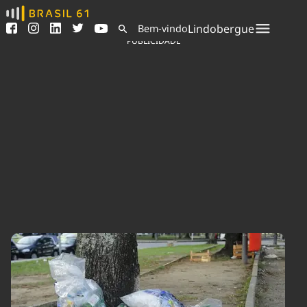
Ver todas as notícias
Saneamento
Lindobergue
Bem-vindo
Podcasts
Indicadores
PUBLICIDADE
Área do comunicador
Bioinsumos
Publicidade Legal
Blog
Sair da plataforma
Brasil Mineral
Quem somos
Fique por dentro do
Congresso Nacional e
Expediente
nossos líderes.
Trabalhe no Brasil 61
Acesse
Contato
Agronegócios
Comportamento
Meio Ambiente
Brasil
Cultura
Podcast
Brasil Mineral
Economia
Política
Ciência &
Educação
Saúde