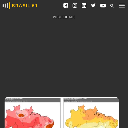
Ver todas as notícias
Saneamento
Podcasts
Indicadores
PUBLICIDADE
Área do comunicador
Bioinsumos
Publicidade Legal
Blog
Brasil Mineral
Fique por dentro do
Congresso Nacional e
Quem somos
nossos líderes.
Expediente
Acesse
Trabalhe no Brasil 61
Contato
Agronegócios
Comportamento
Meio Ambiente
Brasil
Cultura
Podcast
Brasil Mineral
Economia
Política
Ciência &
Educação
Saúde