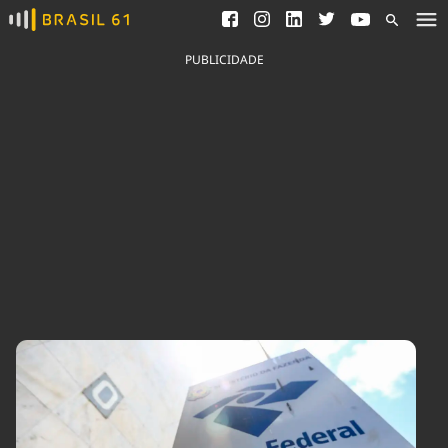
Ver todas as notícias
Saneamento
Podcasts
Indicadores
PUBLICIDADE
Área do comunicador
Bioinsumos
Publicidade Legal
Blog
Brasil Mineral
Fique por dentro do
Congresso Nacional e
Quem somos
nossos líderes.
Expediente
Acesse
Trabalhe no Brasil 61
Contato
Agronegócios
Comportamento
Meio Ambiente
Brasil
Cultura
Podcast
Brasil Mineral
Economia
Política
Ciência &
Educação
Saúde