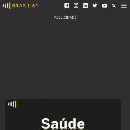
Ver todas as notícias
Saneamento
Podcasts
Indicadores
PUBLICIDADE
Área do comunicador
Bioinsumos
Publicidade Legal
Blog
Brasil Mineral
Fique por dentro do
Congresso Nacional e
Quem somos
nossos líderes.
Expediente
Acesse
Trabalhe no Brasil 61
Contato
Agronegócios
Comportamento
Meio Ambiente
Brasil
Cultura
Podcast
Brasil Mineral
Economia
Política
Ciência &
Educação
Saúde