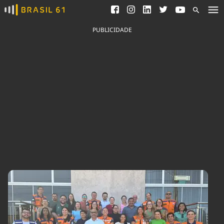
Ver todas as notícias
Saneamento
Podcasts
Indicadores
PUBLICIDADE
Área do comunicador
Bioinsumos
Publicidade Legal
Blog
Brasil Mineral
Fique por dentro do
Congresso Nacional e
Quem somos
nossos líderes.
Expediente
Acesse
Trabalhe no Brasil 61
Contato
Agronegócios
Comportamento
Meio Ambiente
Brasil
Cultura
Podcast
Brasil Mineral
Economia
Política
Ciência &
Educação
Saúde