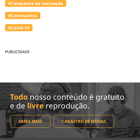
#Campanha de Vacinação
#Coronavírus
#Covid-19
PUBLICIDADE
Todo
nosso conteúdo é gratuito
e de
livre
reprodução.
SAIBA MAIS
CADASTRO DE MÍDIAS