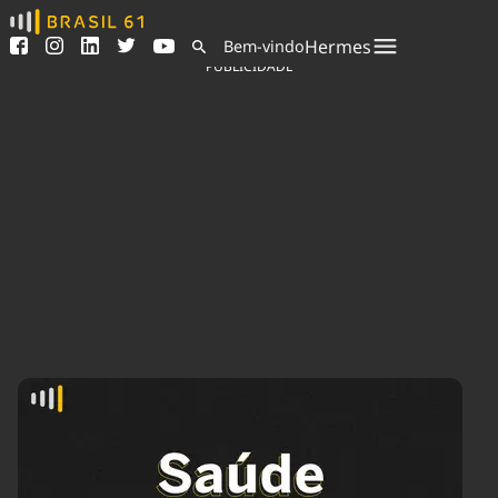
Ver todas as notícias
Saneamento
Hermes
Bem-vindo
Podcasts
Indicadores
PUBLICIDADE
Área do comunicador
Bioinsumos
Publicidade Legal
Blog
Sair da plataforma
Brasil Mineral
Quem somos
Fique por dentro do
Congresso Nacional e
Expediente
nossos líderes.
Trabalhe no Brasil 61
Acesse
Contato
Agronegócios
Comportamento
Meio Ambiente
Brasil
Cultura
Podcast
Brasil Mineral
Economia
Política
Ciência &
Educação
Saúde