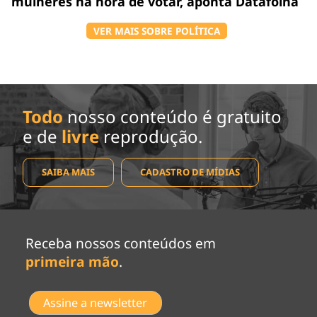
mulheres na hora de votar, aponta Datafolha
VER MAIS SOBRE POLÍTICA
Todo
nosso conteúdo é gratuito
e de
livre
reprodução.
SAIBA MAIS
CADASTRO DE MÍDIAS
Receba nossos conteúdos em
primeira mão
.
Assine a newsletter