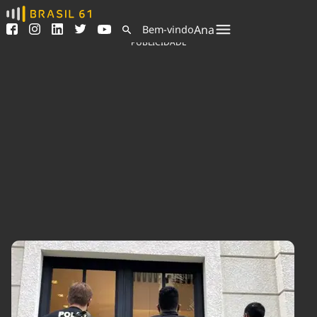
Ver todas as notícias
Saneamento
Ana
Bem-vindo
Podcasts
Indicadores
PUBLICIDADE
Área do comunicador
Bioinsumos
Publicidade Legal
Blog
Sair da plataforma
Brasil Mineral
Quem somos
Fique por dentro do
Congresso Nacional e
Expediente
nossos líderes.
Trabalhe no Brasil 61
Acesse
Contato
Agronegócios
Comportamento
Meio Ambiente
Brasil
Cultura
Podcast
Brasil Mineral
Economia
Política
Ciência &
Educação
Saúde