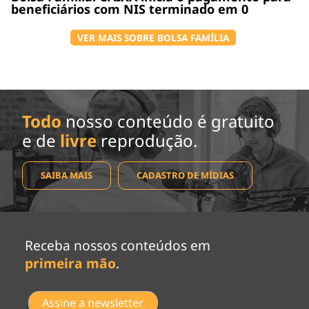
beneficiários com NIS terminado em 0
VER MAIS SOBRE BOLSA FAMÍLIA
Todo
nosso conteúdo é gratuito
e de
livre
reprodução.
SAIBA MAIS
CADASTRO DE MÍDIAS
Receba nossos conteúdos em
primeira mão
.
Assine a newsletter