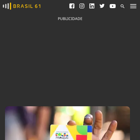
Ver todas as notícias
Saneamento
Podcasts
Indicadores
PUBLICIDADE
Área do comunicador
Bioinsumos
Publicidade Legal
Blog
Brasil Mineral
Fique por dentro do
Congresso Nacional e
Quem somos
nossos líderes.
Expediente
Acesse
Trabalhe no Brasil 61
Contato
Agronegócios
Comportamento
Meio Ambiente
Brasil
Cultura
Podcast
Brasil Mineral
Economia
Política
Ciência &
Educação
Saúde