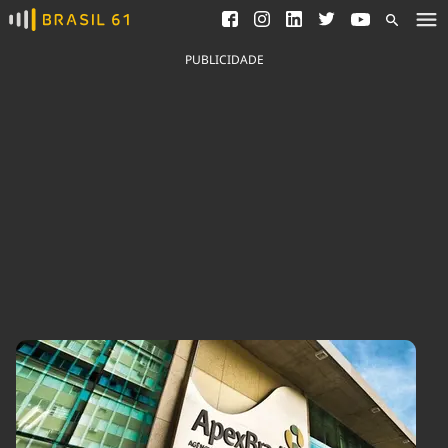
Ver todas as notícias
Saneamento
Podcasts
Indicadores
PUBLICIDADE
Área do comunicador
Bioinsumos
Publicidade Legal
Blog
Brasil Mineral
Fique por dentro do
Congresso Nacional e
Quem somos
nossos líderes.
Expediente
Acesse
Trabalhe no Brasil 61
Contato
Agronegócios
Comportamento
Meio Ambiente
Brasil
Cultura
Podcast
Brasil Mineral
Economia
Política
Ciência &
Educação
Saúde