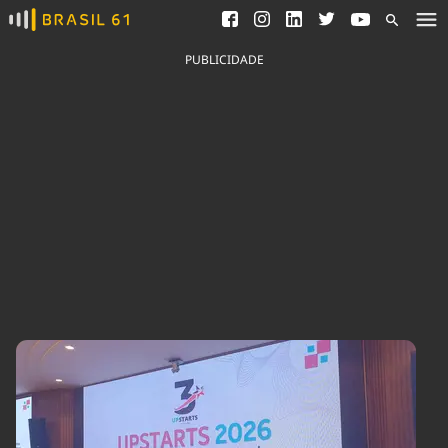
Ver todas as notícias
Saneamento
Podcasts
Indicadores
PUBLICIDADE
Área do comunicador
Bioinsumos
Publicidade Legal
Blog
Brasil Mineral
Fique por dentro do
Congresso Nacional e
Quem somos
nossos líderes.
Expediente
Acesse
Trabalhe no Brasil 61
Contato
Agronegócios
Comportamento
Meio Ambiente
Brasil
Cultura
Podcast
Brasil Mineral
Economia
Política
Ciência &
Educação
Saúde