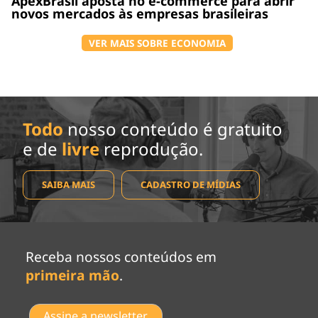
ApexBrasil aposta no e-commerce para abrir
novos mercados às empresas brasileiras
VER MAIS SOBRE ECONOMIA
Todo
nosso conteúdo é gratuito
e de
livre
reprodução.
SAIBA MAIS
CADASTRO DE MÍDIAS
Receba nossos conteúdos em
primeira mão
.
Assine a newsletter