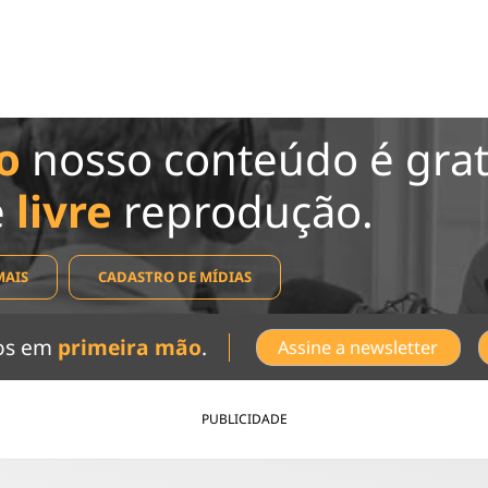
o
nosso conteúdo é grat
e
livre
reprodução.
MAIS
CADASTRO DE MÍDIAS
dos em
primeira mão
.
Assine a newsletter
PUBLICIDADE