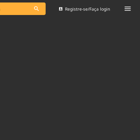
Registre-se/Faça login
s as notícias
Saneamento
s
Indicadores
 comunicador
Bioinsumos
ade Legal
Blog
Brasil Mineral
Quem somos
dentro do
Nacional e
Expediente
res.
Trabalhe no Brasil 61
Contato