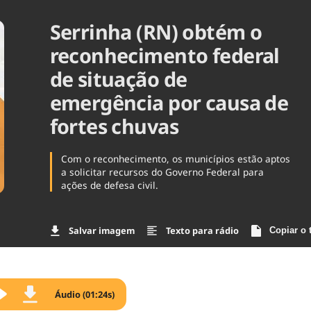
Agronegóc
Serrinha (RN) obtém o
Brasil
Brasil Mine
reconhecimento federal
Ciência & 
de situação de
Cinema
Comporta
emergência por causa de
fortes chuvas
Com o reconhecimento, os municípios estão aptos
a solicitar recursos do Governo Federal para
ações de defesa civil.
Salvar imagem
Texto para rádio
Copiar o 
Áudio (01:24s)