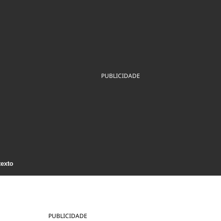
ios
Cultura
Podcast
Economia
Política
ral
Educação
Saúde
Tecnologia
Infraestrutura
Tempo
Internacional
mento
Meio Ambiente
PUBLICIDADE
texto
PUBLICIDADE