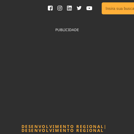
Ver toda
Podcast
PUBLICIDADE
Área do
Publicid
Fique por 
Congresso 
nossos líde
Acesse
DESENVOLVIMENTO REGIONAL
|
DESENVOLVIMENTO REGIONAL