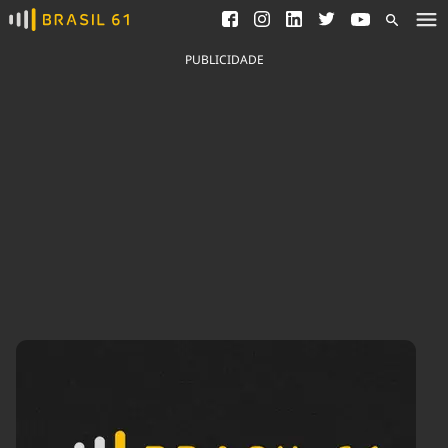
Ver todas as notícias
Saneamento
Podcasts
Indicadores
PUBLICIDADE
Área do comunicador
Bioinsumos
Publicidade Legal
Blog
Brasil Mineral
Fique por dentro do
Congresso Nacional e
Quem somos
nossos líderes.
Expediente
Acesse
Trabalhe no Brasil 61
Contato
Agronegócios
Comportamento
Meio Ambiente
Brasil
Cultura
Podcast
Brasil Mineral
Economia
Política
Ciência &
Educação
Saúde