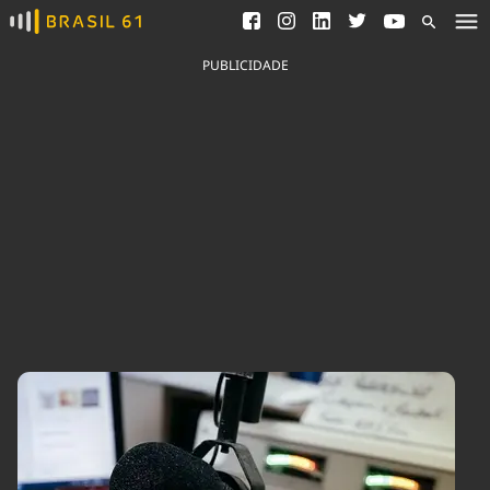
Ver todas as notícias
Saneamento
Podcasts
Indicadores
PUBLICIDADE
Área do comunicador
Bioinsumos
Publicidade Legal
Blog
Brasil Mineral
Fique por dentro do
Congresso Nacional e
Quem somos
nossos líderes.
Expediente
Acesse
Trabalhe no Brasil 61
Contato
Agronegócios
Comportamento
Meio Ambiente
Brasil
Cultura
Podcast
Brasil Mineral
Economia
Política
Ciência &
Educação
Saúde