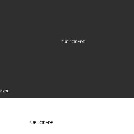
ios
Cultura
Podcast
Economia
Política
ral
Educação
Saúde
Tecnologia
Infraestrutura
Tempo
Internacional
mento
Meio Ambiente
PUBLICIDADE
texto
PUBLICIDADE