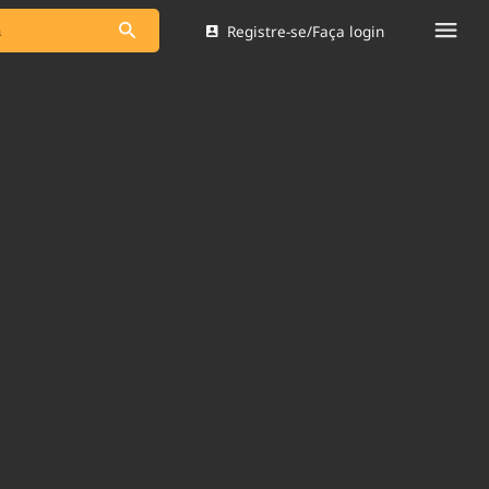
Registre-se/Faça login
s as notícias
Saneamento
s
Indicadores
 comunicador
Bioinsumos
ade Legal
Blog
Brasil Mineral
Quem somos
dentro do
Nacional e
Expediente
res.
Trabalhe no Brasil 61
Contato