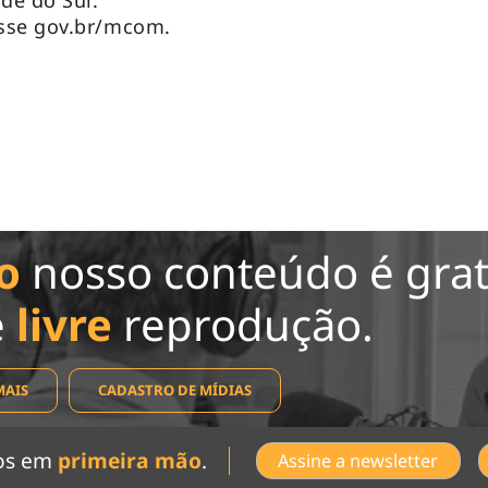
de do Sul.
sse gov.br/mcom.
o
nosso conteúdo é grat
e
livre
reprodução.
MAIS
CADASTRO DE MÍDIAS
dos em
primeira mão
.
Assine a newsletter