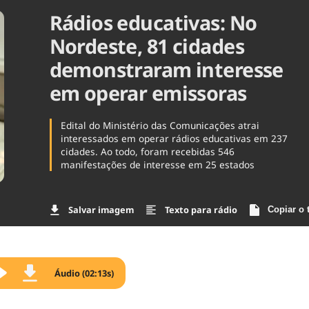
Rádios educativas: No
Agronegóc
Brasil
Nordeste, 81 cidades
Brasil Mine
Ciência & 
demonstraram interesse
Cinema
em operar emissoras
Comporta
Edital do Ministério das Comunicações atrai
interessados em operar rádios educativas em 237
cidades. Ao todo, foram recebidas 546
manifestações de interesse em 25 estados
Salvar imagem
Texto para rádio
Copiar o 
Áudio (02:13s)