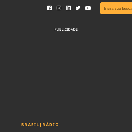
Ver toda
Podcast
PUBLICIDADE
Área do
Publicid
Fique por 
Congresso 
nossos líde
Acesse
BRASIL
|
RÁDIO