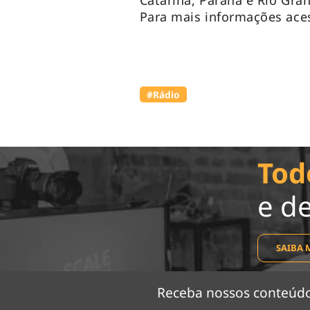
Catarina, Paraná e Rio Gran
Para mais informações ace
#Rádio
Tod
e d
SAIBA 
Receba nossos conteú