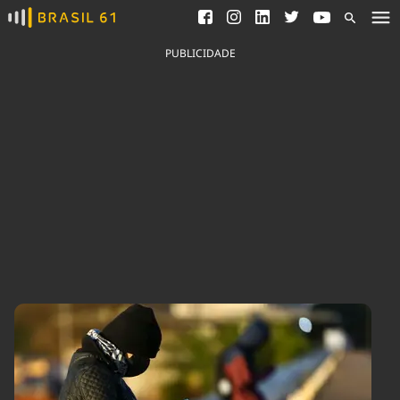
Ver todas as notícias
Saneamento
Podcasts
Indicadores
PUBLICIDADE
Área do comunicador
Bioinsumos
Publicidade Legal
Blog
Brasil Mineral
Fique por dentro do
Congresso Nacional e
Quem somos
nossos líderes.
Expediente
Acesse
Trabalhe no Brasil 61
Contato
Agronegócios
Comportamento
Meio Ambiente
Brasil
Cultura
Podcast
Brasil Mineral
Economia
Política
Ciência &
Educação
Saúde