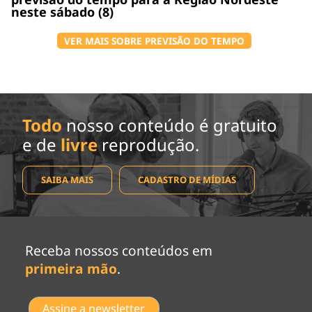
neste sábado (8)
VER MAIS SOBRE PREVISÃO DO TEMPO
Todo
nosso conteúdo é gratuito
e de
livre
reprodução.
SAIBA MAIS
CADASTRO DE MÍDIAS
Receba nossos conteúdos em
primeira mão
.
Assine a newsletter