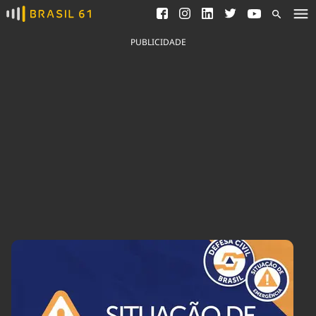
Ver todas as notícias
Saneamento
Podcasts
Indicadores
PUBLICIDADE
Área do comunicador
Bioinsumos
Publicidade Legal
Blog
Brasil Mineral
Fique por dentro do
Congresso Nacional e
Quem somos
nossos líderes.
Expediente
Acesse
Trabalhe no Brasil 61
Contato
Agronegócios
Comportamento
Meio Ambiente
Brasil
Cultura
Podcast
Brasil Mineral
Economia
Política
Ciência &
Educação
Saúde