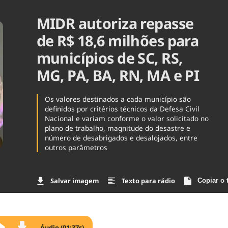
Agronegóc
MIDR autoriza repasse
Brasil
Brasil Mine
de R$ 18,6 milhões para
Ciência & 
municípios de SC, RS,
Cinema
Comporta
MG, PA, BA, RN, MA e PI
Os valores destinados a cada município são
definidos por critérios técnicos da Defesa Civil
Nacional e variam conforme o valor solicitado no
plano de trabalho, magnitude do desastre e
número de desabrigados e desalojados, entre
outros parâmetros
Salvar imagem
Texto para rádio
Copiar o 
Áudio (01:37s)