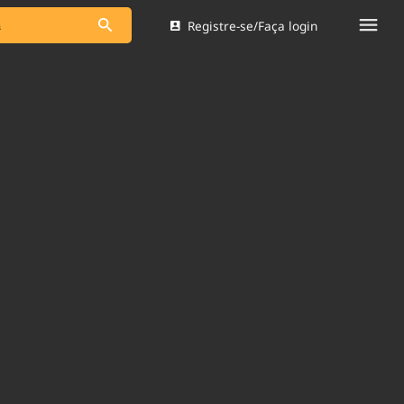
Registre-se/Faça login
s as notícias
Saneamento
s
Indicadores
 comunicador
Bioinsumos
ade Legal
Blog
Brasil Mineral
Quem somos
dentro do
Nacional e
Expediente
res.
Trabalhe no Brasil 61
Contato