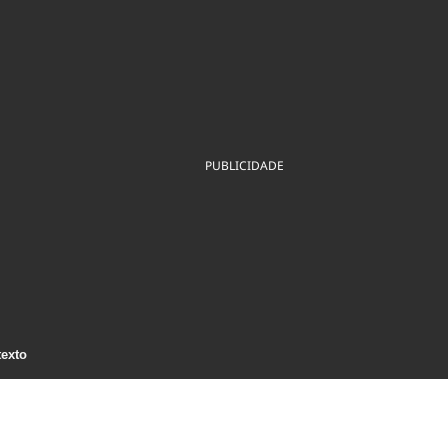
ios
Cultura
Podcast
Economia
Política
ral
Educação
Saúde
Tecnologia
Infraestrutura
Tempo
Internacional
mento
Meio Ambiente
PUBLICIDADE
texto