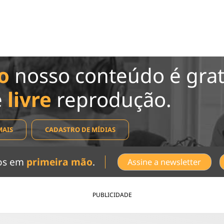
o
nosso conteúdo é grat
e
livre
reprodução.
MAIS
CADASTRO DE MÍDIAS
dos em
primeira mão
.
Assine a newsletter
PUBLICIDADE