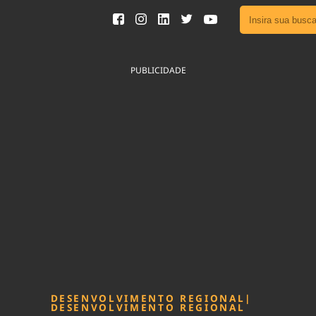
Ver toda
Podcast
PUBLICIDADE
Área do
Publicid
Fique por 
Congresso 
nossos líde
Acesse
DESENVOLVIMENTO REGIONAL
|
DESENVOLVIMENTO REGIONAL