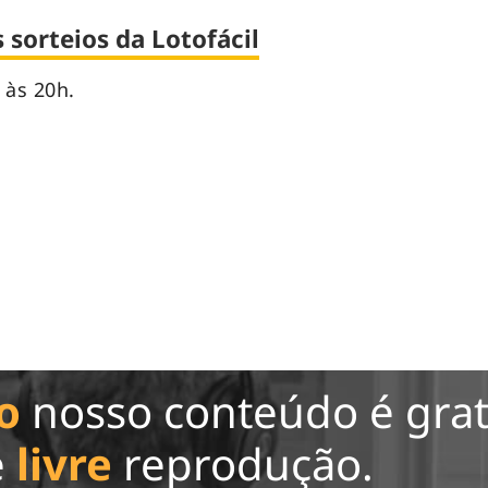
sorteios da Lotofácil
 às 20h.
o
nosso conteúdo é grat
e
livre
reprodução.