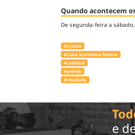
Quando acontecem os 
De segunda-feira a sábado,
#Loteria
#Caixa Econômica Federal
#Lotofácil
#prêmio
#resultado
Tod
e d