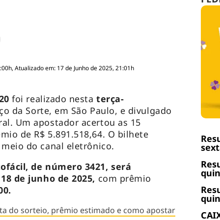
:00h, Atualizado em: 17 de Junho de 2025, 21:01h
420
foi realizado nesta
terça-
ço da Sorte, em São Paulo, e divulgado
ral. Um apostador acertou as 15
mio de R$ 5.891.518,64. O bilhete
Resu
 meio do canal eletrônico.
sext
Resu
ofácil, de número 3421, será
quin
 18 de junho de 2025,
com prêmio
Resu
00.
quin
ta do sorteio, prêmio estimado e como apostar
CAIX