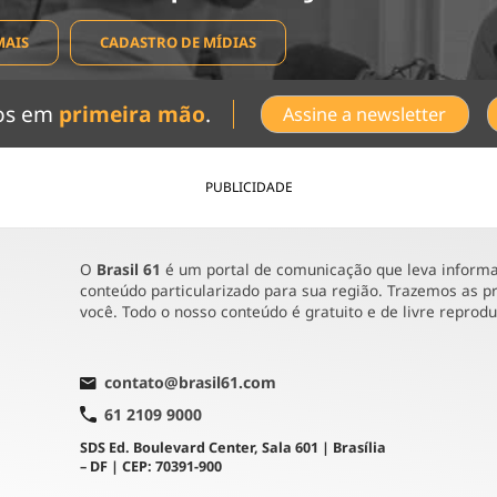
MAIS
CADASTRO DE MÍDIAS
dos em
primeira mão
.
Assine a newsletter
PUBLICIDADE
O
Brasil 61
é um portal de comunicação que leva informaç
conteúdo particularizado para sua região. Trazemos as pr
você. Todo o nosso conteúdo é gratuito e de livre reprod
contato@brasil61.com
61 2109 9000
SDS Ed. Boulevard Center, Sala 601 | Brasília
– DF | CEP: 70391-900