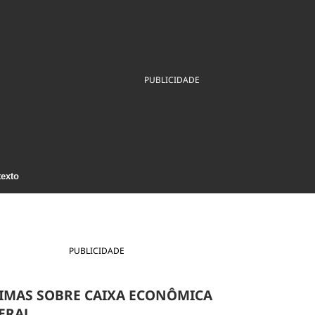
ios
Cultura
Podcast
Economia
Política
ral
Educação
Saúde
Tecnologia
Infraestrutura
Tempo
Internacional
PUBLICIDADE
mento
Meio Ambiente
texto
PUBLICIDADE
IMAS SOBRE CAIXA ECONÔMICA
ERAL