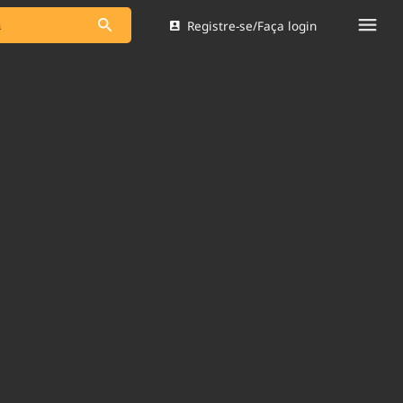
Registre-se/Faça login
s as notícias
Saneamento
s
Indicadores
 comunicador
Bioinsumos
ade Legal
Blog
Brasil Mineral
Quem somos
dentro do
Nacional e
Expediente
res.
Trabalhe no Brasil 61
Contato