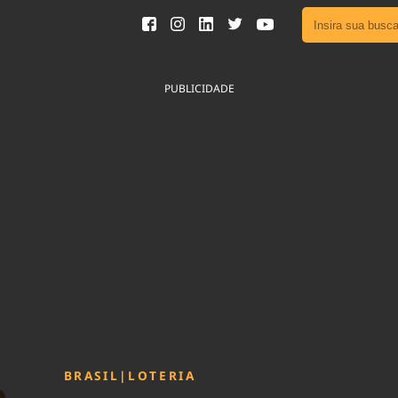
Ver toda
Podcast
PUBLICIDADE
Área do
Publicid
Fique por 
Congresso 
nossos líde
Acesse
BRASIL
|
LOTERIA