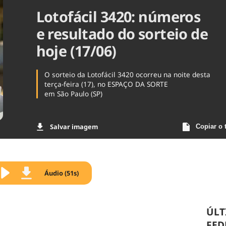
Lotofácil 3420: números
Agronegóc
Brasil
e resultado do sorteio de
Brasil Mine
Ciência & 
hoje (17/06)
Cinema
Comporta
O sorteio da Lotofácil 3420 ocorreu na noite desta
terça-feira (17), no ESPAÇO DA SORTE
em São Paulo (SP)
Salvar imagem
Copiar o 
Áudio (51s)
ÚLT
FED