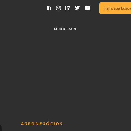
Ver toda
Podcast
PUBLICIDADE
Área do
Publicid
Fique por 
Congresso 
nossos líde
Acesse
AGRONEGÓCIOS