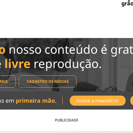
grão
o
nosso conteúdo é grat
e
livre
reprodução.
MAIS
CADASTRO DE MÍDIAS
dos em
primeira mão
.
Assine a newsletter
PUBLICIDADE