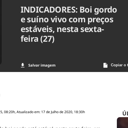
INDICADORES: Boi gordo
Agronegóc
Brasil
e suíno vivo com preços
Brasil Mine
Ciência & 
estáveis, nesta sexta-
Cinema
feira (27)
Comporta
Salvar imagem
Copiar o 
, 08:20h, Atualizado em: 17 de Julho de 2020, 18:30h
Ú