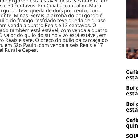
o boi gordo está estável, nesta sexta-feira, em
s e 39 centavos. Em Cuiabá, capital do Mato
i gordo teve queda de dois por cento, com
zonte, Minas Gerais, a arroba do boi gordo é
quilo do frango resfriado teve queda de quase
om venda a quatro Reais e 13 centavos. O
lado também está estável, com venda a quatro
 O valor do quilo do suíno vivo está estável, em
o Reais e sete. O preço do quilo da carcaça do
o, em São Paulo, com venda a seis Reais e 17
l Rural e Cepea.
Café
esta
Boi 
esta
Boi 
esta
Café
quin
SOJA