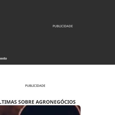
ios
Cultura
Podcast
Economia
Política
ral
Educação
Saúde
Tecnologia
Infraestrutura
Tempo
PUBLICIDADE
Internacional
mento
Meio Ambiente
texto
PUBLICIDADE
LTIMAS SOBRE AGRONEGÓCIOS