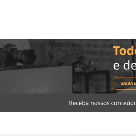
Tod
e d
SAIBA 
Receba nossos conteú