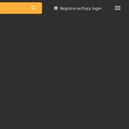
Registre-se/Faça login
s as notícias
Saneamento
s
Indicadores
 comunicador
Bioinsumos
ade Legal
Blog
Brasil Mineral
Quem somos
dentro do
Nacional e
Expediente
res.
Trabalhe no Brasil 61
Contato