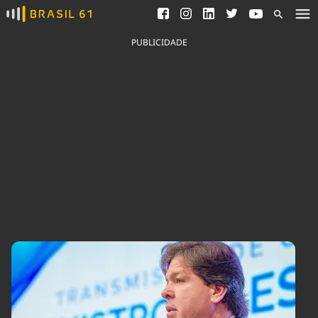
Ver todas as notícias
Saneamento
Podcasts
Indicadores
PUBLICIDADE
Área do comunicador
Bioinsumos
Publicidade Legal
Blog
Brasil Mineral
Fique por dentro do
Congresso Nacional e
Quem somos
nossos líderes.
Expediente
Acesse
Trabalhe no Brasil 61
Contato
Agronegócios
Comportamento
Meio Ambiente
Brasil
Cultura
Podcast
Brasil Mineral
Economia
Política
Ciência &
Educação
Saúde